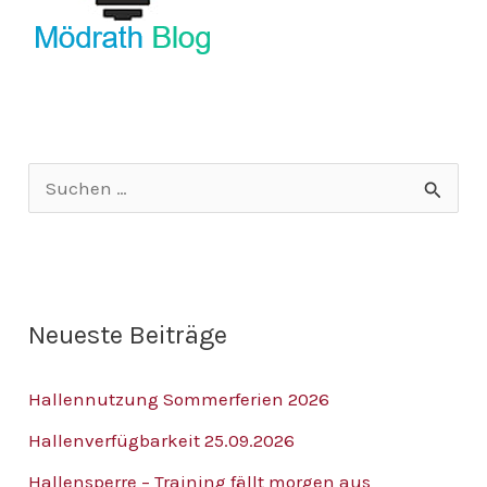
S
u
c
h
Neueste Beiträge
e
n
Hallennutzung Sommerferien 2026
n
Hallenverfügbarkeit 25.09.2026
a
Hallensperre – Training fällt morgen aus