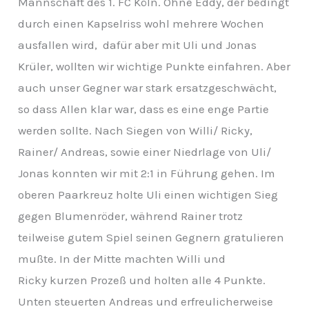
Mannschaft des 1. FC Köln. Ohne Eddy, der bedingt
v
durch einen Kapselriss wohl mehrere Wochen
ausfallen wird, dafür aber mit Uli und Jonas
Krüler, wollten wir wichtige Punkte einfahren. Aber
auch unser Gegner war stark ersatzgeschwächt,
so dass Allen klar war, dass es eine enge Partie
werden sollte. Nach Siegen von Willi/ Ricky,
Rainer/ Andreas, sowie einer Niedrlage von Uli/
Jonas konnten wir mit 2:1 in Führung gehen. Im
oberen Paarkreuz holte Uli einen wichtigen Sieg
gegen Blumenröder, während Rainer trotz
teilweise gutem Spiel seinen Gegnern gratulieren
mußte. In der Mitte machten Willi und
Ricky kurzen Prozeß und holten alle 4 Punkte.
Unten steuerten Andreas und erfreulicherweise