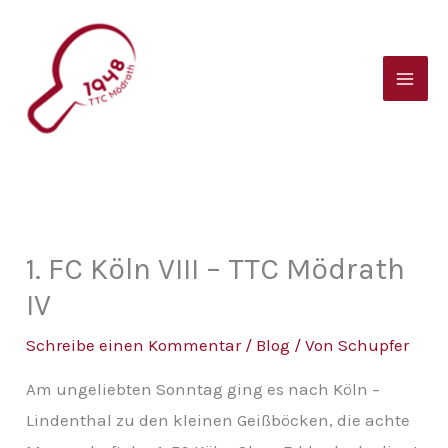
Zum
B
Inhalt
e
springen
i
t
r
a
g
s
1. FC Köln VIII – TTC Mödrath
a
IV
r
Schreibe einen Kommentar
/
Blog
/ Von
Schupfer
c
Am ungeliebten Sonntag ging es nach Köln –
h
Lindenthal zu den kleinen Geißböcken, die achte
i