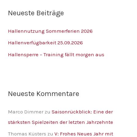
h
Neueste Beiträge
e
n
Hallennutzung Sommerferien 2026
n
Hallenverfügbarkeit 25.09.2026
a
Hallensperre – Training fällt morgen aus
c
h
:
Neueste Kommentare
Marco Dimmer
zu
Saisonrückblick: Eine der
stärksten Spielzeiten der letzten Jahrzehnte
Thomas Küsters
zu
V: Frohes Neues Jahr mit