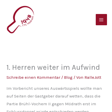
Zum
B
Inhalt
e
springen
i
t
r
a
g
s
1. Herren weiter im Aufwind
a
Schreibe einen Kommentar
/
Blog
/ Von
RalleJott
r
Im Vorbericht unseres Auswärtsspiels wollte man
c
auf Seiten der Gastgeber darauf wetten, dass die
h
Partie Brühl-Vochem II gegen Mödrath erst im
i
Schlussdoppel würde entschieden werden.