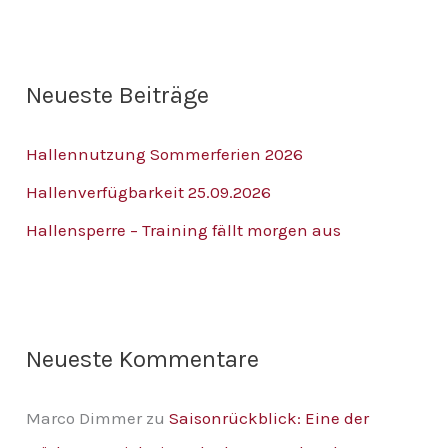
u
c
h
Neueste Beiträge
e
n
Hallennutzung Sommerferien 2026
n
Hallenverfügbarkeit 25.09.2026
a
Hallensperre – Training fällt morgen aus
c
h
:
Neueste Kommentare
Marco Dimmer
zu
Saisonrückblick: Eine der