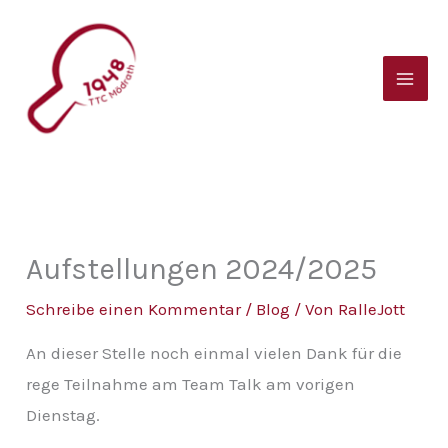
Zum
B
Inhalt
e
springen
i
t
r
a
g
s
Aufstellungen 2024/2025
a
Schreibe einen Kommentar
/
Blog
/ Von
RalleJott
r
An dieser Stelle noch einmal vielen Dank für die
c
rege Teilnahme am Team Talk am vorigen
h
Dienstag.
i