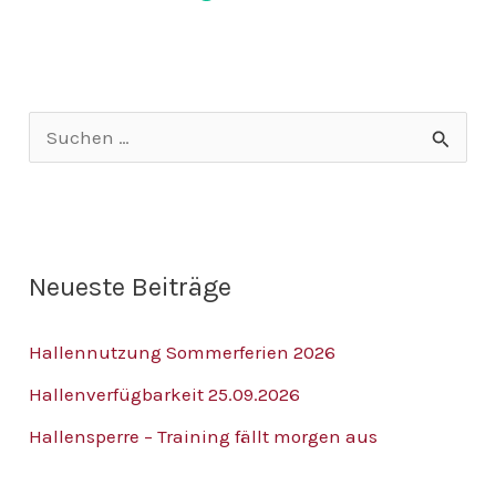
S
u
c
h
Neueste Beiträge
e
n
Hallennutzung Sommerferien 2026
n
Hallenverfügbarkeit 25.09.2026
a
Hallensperre – Training fällt morgen aus
c
h