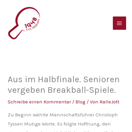
Zum
B
Inhalt
e
springen
i
t
r
a
g
s
Aus im Halbfinale. Senioren
a
vergeben Breakball-Spiele.
r
Schreibe einen Kommentar
/
Blog
/ Von
RalleJott
c
Zu Beginn wählte Mannschaftsführer Christoph
h
Tyssen Mutige Worte. Es folgte Hoffnung, den
i