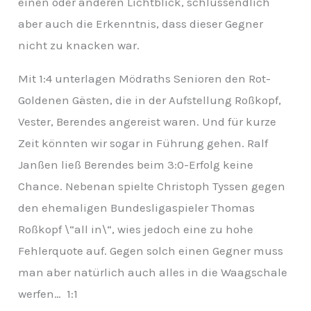
einen oder anderen Lichtblick, schlussendlich
v
aber auch die Erkenntnis, dass dieser Gegner
nicht zu knacken war.
Mit 1:4 unterlagen Mödraths Senioren den Rot-
Goldenen Gästen, die in der Aufstellung Roßkopf,
Vester, Berendes angereist waren. Und für kurze
Zeit könnten wir sogar in Führung gehen. Ralf
Janßen ließ Berendes beim 3:0-Erfolg keine
Chance. Nebenan spielte Christoph Tyssen gegen
den ehemaligen Bundesligaspieler Thomas
Roßkopf \“all in\“, wies
jedoch eine zu hohe
Fehlerquote auf. Gegen solch einen Gegner muss
man aber natürlich auch alles in die Waagschale
werfen… 1:1