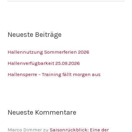
u
c
h
Neueste Beiträge
e
n
Hallennutzung Sommerferien 2026
n
Hallenverfügbarkeit 25.09.2026
a
Hallensperre – Training fällt morgen aus
c
h
:
Neueste Kommentare
Marco Dimmer
zu
Saisonrückblick: Eine der