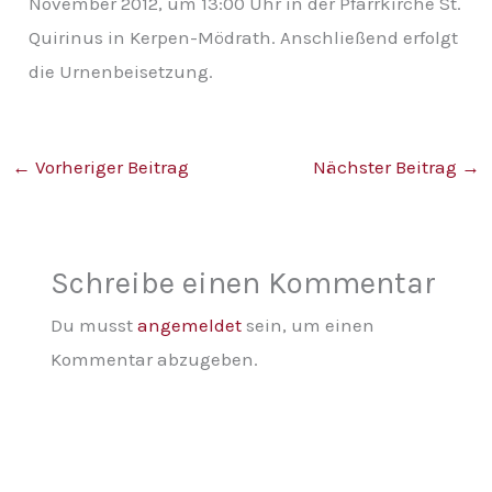
November 2012, um 13:00 Uhr in der Pfarrkirche St.
v
Quirinus in Kerpen-Mödrath. Anschließend erfolgt
die Urnenbeisetzung.
←
Vorheriger Beitrag
Nächster Beitrag
→
Schreibe einen Kommentar
Du musst
angemeldet
sein, um einen
Kommentar abzugeben.