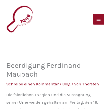
Zum
B
Inhalt
e
springen
i
t
r
a
g
s
Beerdigung Ferdinand
a
Maubach
r
Schreibe einen Kommentar
/
Blog
/ Von
Thorsten
c
Die feierlichen Exeqien und die Aussegnung
h
seiner Urne werden gehalten am Freitag, den 16.
i