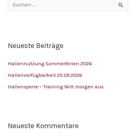
S
u
c
h
Neueste Beiträge
e
n
Hallennutzung Sommerferien 2026
n
Hallenverfügbarkeit 25.09.2026
a
Hallensperre – Training fällt morgen aus
c
h
:
Neueste Kommentare