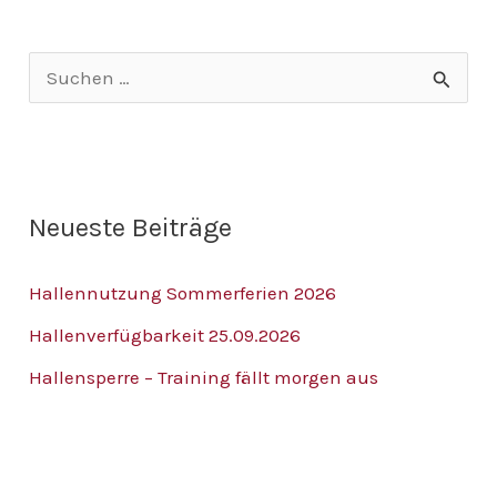
S
u
c
h
Neueste Beiträge
e
n
Hallennutzung Sommerferien 2026
n
Hallenverfügbarkeit 25.09.2026
a
Hallensperre – Training fällt morgen aus
c
h
: