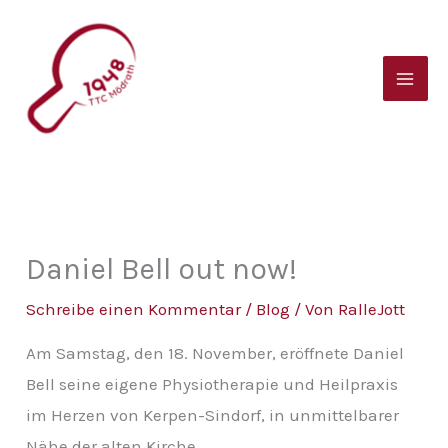
Zum
B
Inhalt
e
springen
i
t
r
a
g
s
Daniel Bell out now!
a
Schreibe einen Kommentar
/
Blog
/ Von
RalleJott
r
Am Samstag, den 18. November, eröffnete Daniel
c
Bell seine eigene Physiotherapie und Heilpraxis
h
im Herzen von Kerpen-Sindorf, in unmittelbarer
i
Nähe der alten Kirche.