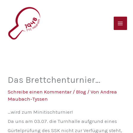
Zum
B
Inhalt
e
springen
i
t
r
a
g
s
Das Brettchenturnier…
a
Schreibe einen Kommentar
/
Blog
/ Von
Andrea
r
Maubach-Tyssen
c
…wird zum Minitischturnier!
h
Da uns am 03.07. die Turnhalle aufgrund eines
i
Gürtelprüfung des SSK nicht zur Verfügung steht,