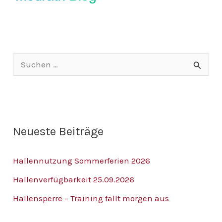
S
u
c
h
Neueste Beiträge
e
n
Hallennutzung Sommerferien 2026
n
Hallenverfügbarkeit 25.09.2026
a
Hallensperre – Training fällt morgen aus
c
h