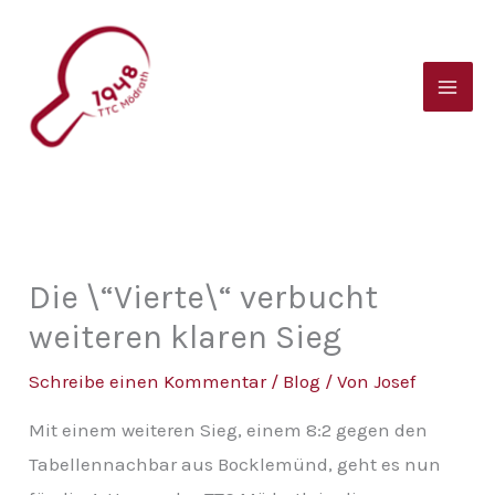
Zum
B
Inhalt
e
springen
i
t
r
a
g
s
Die \“Vierte\“ verbucht
a
weiteren klaren Sieg
r
Schreibe einen Kommentar
/
Blog
/ Von
Josef
c
Mit einem weiteren Sieg, einem 8:2 gegen den
h
Tabellennachbar aus Bocklemünd, geht es nun
i