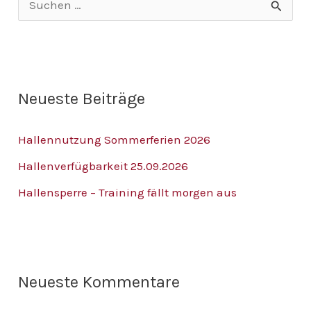
S
u
c
h
Neueste Beiträge
e
n
Hallennutzung Sommerferien 2026
n
Hallenverfügbarkeit 25.09.2026
a
Hallensperre – Training fällt morgen aus
c
h
:
Neueste Kommentare