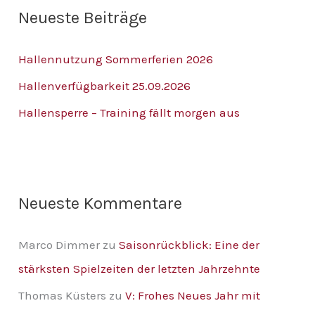
Neueste Beiträge
e
n
Hallennutzung Sommerferien 2026
n
Hallenverfügbarkeit 25.09.2026
a
Hallensperre – Training fällt morgen aus
c
h
:
Neueste Kommentare
Marco Dimmer
zu
Saisonrückblick: Eine der
stärksten Spielzeiten der letzten Jahrzehnte
Thomas Küsters
zu
V: Frohes Neues Jahr mit