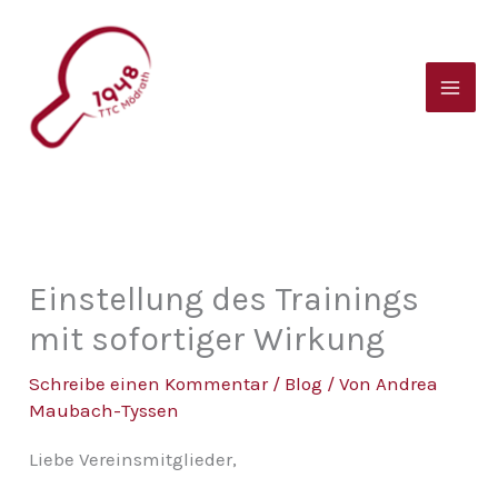
Zum
B
Inhalt
e
springen
i
t
r
a
g
s
Einstellung des Trainings
a
mit sofortiger Wirkung
r
Schreibe einen Kommentar
/
Blog
/ Von
Andrea
c
Maubach-Tyssen
h
Liebe Vereinsmitglieder,
i