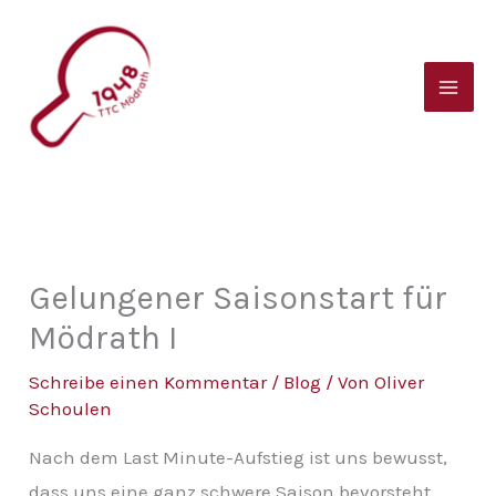
Zum
B
Inhalt
e
springen
i
t
r
a
g
s
Gelungener Saisonstart für
a
Mödrath I
r
Schreibe einen Kommentar
/
Blog
/ Von
Oliver
c
Schoulen
h
Nach dem Last Minute-Aufstieg ist uns bewusst,
i
dass uns eine ganz schwere Saison bevorsteht.