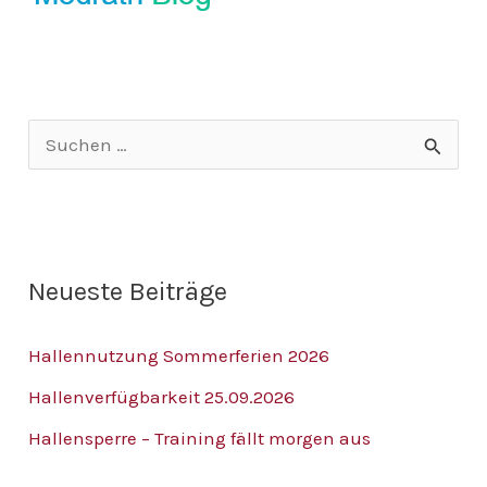
S
u
c
h
Neueste Beiträge
e
n
Hallennutzung Sommerferien 2026
n
Hallenverfügbarkeit 25.09.2026
a
Hallensperre – Training fällt morgen aus
c
h