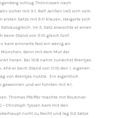
ngenberg schlug Thönnissen nach
tiv sicher mit 3:1. Ralf Janßen ließ sich vom
n ersten Sätze mit 9:11 klauen, steigerte sich
Satzausgleich. Im 5. Satz erwischte er einen
h beim Stand von 5:10 gleich fünf
 kam erinnerte fast ein wenig an
n München, denn mit dem Mut der
nkt heran. Bei 10:8 nahm zunächst Brentjes
n, ehe er beim Stand von 11:10 den 1. eigenen
g von Brentjes nutzte. Ein eigentlich
so gewonnen und wir führten mit 4:1.
ehen. Thomas Pfeiffer machte mit Routinier
) – Christoph Tyssen kam mit den
berhaupt nicht zu Recht und lag 0:2 Sätze