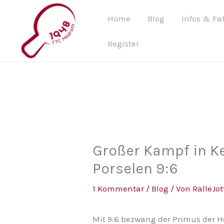
Zum
Home
Blog
Infos & Fa
Inhalt
springen
Register
Großer Kampf in Ke
Porselen 9:6
1 Kommentar
/
Blog
/ Von
RalleJot
Mit 9:6 bezwang der Primus der H