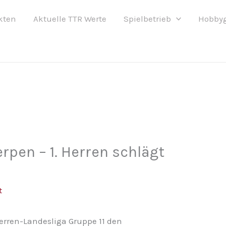
kten
Aktuelle TTR Werte
Spielbetrieb
Hobby
rpen – 1. Herren schlägt
t
erren-Landesliga Gruppe 11 den