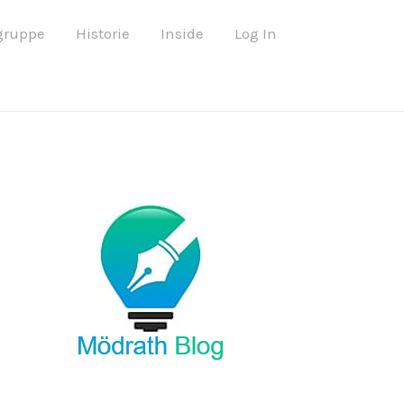
B
gruppe
Historie
Inside
Log In
e
i
t
r
a
g
s
a
r
c
h
i