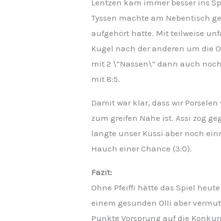
Lentzen kam immer besser ins Spi
Tyssen machte am Nebentisch geg
aufgehört hatte. Mit teilweise u
Kugel nach der anderen um die Oh
mit 2 \“Nassen\“ dann auch noch 
mit 8:5.
Damit war klar, dass wir Porselen
zum greifen Nahe ist. Assi zog ge
langte unser Küssi aber noch ein
Hauch einer Chance (3:0).
Fazit:
Ohne Pfeiffi hätte das Spiel heu
einem gesunden Olli aber vermut
Punkte Vorsprung auf die Konkurr