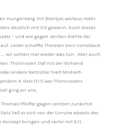
ten Hungenberg mit Brentjes weitaus mehr
elativ deutlich mit 3:0 gewann. Auch dieses
satz – und wie gegen Janßen drehte der
ß auf. Leider schaffte Thorsten kein Comeback
6:4 …. wir sollten mal wieder was tun. Aber auch
nten. Thönnissen traf mit der Vorhand
 oder andere Netzroller hielt Mödrath
endem 4. Satz (11:1) war Thönnissens
iel ging an uns.
r Thomas Pfeiffer gegen Lentzen zunächst
 Satz ließ er sich von der Unruhe abseits des
Konzept bringen und verlor mit 9:11.