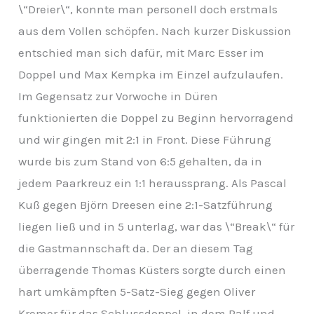
\“Dreier\“, konnte man personell doch erstmals
aus dem Vollen schöpfen. Nach kurzer Diskussion
entschied man sich dafür, mit Marc Esser im
Doppel und Max Kempka im Einzel aufzulaufen.
Im Gegensatz zur Vorwoche in Düren
funktionierten die Doppel zu Beginn hervorragend
und wir gingen mit 2:1 in Front. Diese Führung
wurde bis zum Stand von 6:5 gehalten, da in
jedem Paarkreuz ein 1:1 heraussprang. Als Pascal
Kuß gegen Björn Dreesen eine 2:1-Satzführung
liegen ließ und in 5 unterlag, war das \“Break\“ für
die Gastmannschaft da. Der an diesem Tag
überragende Thomas Küsters sorgte durch einen
hart umkämpften 5-Satz-Sieg gegen Oliver
Kremer für das Schlussdoppel, in dem Ralf und