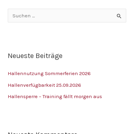
S
u
c
h
Neueste Beiträge
e
n
Hallennutzung Sommerferien 2026
n
Hallenverfügbarkeit 25.09.2026
a
Hallensperre – Training fällt morgen aus
c
h
: