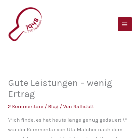
Zum
B
Inhalt
e
springen
i
t
r
a
g
s
Gute Leistungen – wenig
a
Ertrag
r
2 Kommentare
/
Blog
/ Von
RalleJott
c
\“Ich finde, es hat heute lange genug gedauert.\“
h
war der Kommentar von Uta Malcher nach dem
i