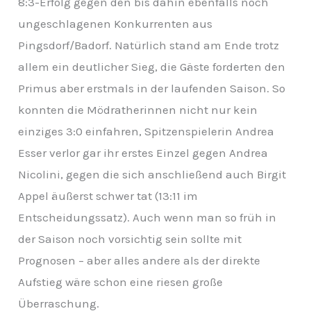
8:3-Erfolg gegen den bis dahin ebenfalls noch
v
ungeschlagenen Konkurrenten aus
Pingsdorf/Badorf. Natürlich stand am Ende trotz
allem ein deutlicher Sieg, die Gäste forderten den
Primus aber erstmals in der laufenden Saison. So
konnten die Mödratherinnen nicht nur kein
einziges 3:0 einfahren, Spitzenspielerin Andrea
Esser verlor gar ihr erstes Einzel gegen Andrea
Nicolini, gegen die sich anschließend auch Birgit
Appel äußerst schwer tat (13:11 im
Entscheidungssatz). Auch wenn man so früh in
der Saison noch vorsichtig sein sollte mit
Prognosen – aber alles andere als der direkte
Aufstieg wäre schon eine riesen große
Überraschung.