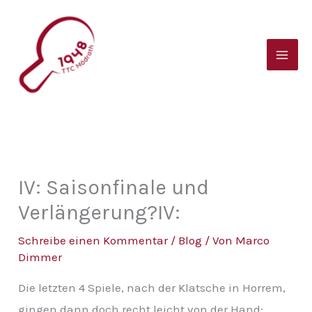
Zum
B
Inhalt
e
springen
i
t
r
a
g
s
IV: Saisonfinale und
a
Verlängerung?IV:
r
Schreibe einen Kommentar
/
Blog
/ Von
Marco
c
Dimmer
h
Die letzten 4 Spiele, nach der Klatsche in Horrem,
i
gingen dann doch recht leicht von der Hand: