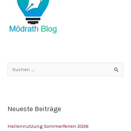
S
u
c
h
Neueste Beiträge
e
n
Hallennutzung Sommerferien 2026
n