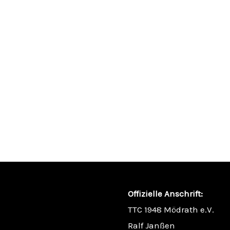
Offizielle Anschrift:
TTC 1948 Mödrath e.V.
Ralf Janßen