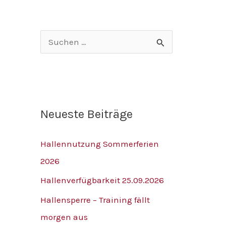
v
S
u
c
h
Neueste Beiträge
e
n
Hallennutzung Sommerferien
n
2026
a
Hallenverfügbarkeit 25.09.2026
c
h
Hallensperre – Training fällt
:
morgen aus