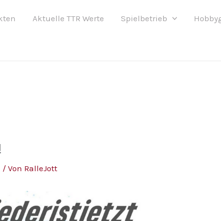
kten
Aktuelle TTR Werte
Spielbetrieb
Hobby
!
g
/ Von
RalleJott