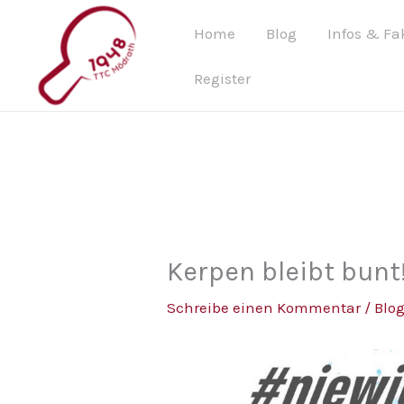
Zum
Home
Blog
Infos & Fa
Inhalt
springen
Register
Kerpen bleibt bunt
Schreibe einen Kommentar
/
Blo