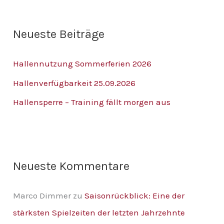
c
h
Neueste Beiträge
e
n
Hallennutzung Sommerferien 2026
n
Hallenverfügbarkeit 25.09.2026
a
Hallensperre – Training fällt morgen aus
c
h
:
Neueste Kommentare
Marco Dimmer
zu
Saisonrückblick: Eine der
stärksten Spielzeiten der letzten Jahrzehnte