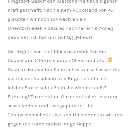
Pingsdorf-Badorf den Klassenerhalt aus eigener
v
Kraft geschafft. Nach einem Rückstand von 4:7
glaubten wir noch schwach an ein
Unentschieden – dass es nachher ein 9:7-Sieg
geworden ist, hat uns richtig gefreut!
Der Beginn war nicht berauschend: Nur ein
Doppel und 2 Punkte durch Oliver und Uta.
Doch in der zweiten Serie lief es um so besser: Uta
gelang der Ausgleich und Birgit schaffte im
letzten Einzel schließlich die Wende zur 8:7
Führung! Zuvor hatten Oliver mit toller Leistung
sowie Andrea und Uwe gepunktet. Im
Schlussdoppel mit Uwe und Uli rechneten wir uns
gegen die Kombination lange Noppe +