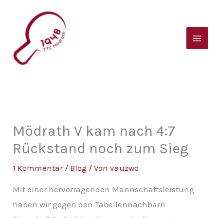
Zum
B
Inhalt
e
springen
i
t
r
a
g
s
Mödrath V kam nach 4:7
a
Rückstand noch zum Sieg
r
1 Kommentar
/
Blog
/ Von
vauzwo
c
Mit einer hervorragenden Mannschaftsleistung
h
haben wir gegen den Tabellennachbarn
i