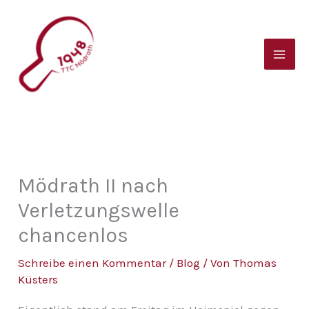
Zum
B
Inhalt
e
springen
i
t
r
a
g
s
Mödrath II nach
a
Verletzungswelle
r
chancenlos
c
Schreibe einen Kommentar
/
Blog
/ Von
Thomas
h
Küsters
i