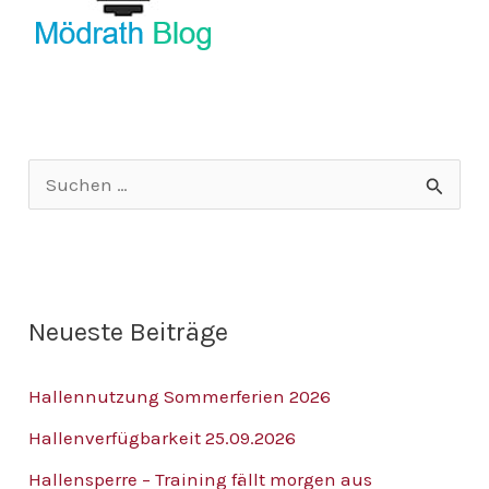
S
u
c
h
Neueste Beiträge
e
n
Hallennutzung Sommerferien 2026
n
Hallenverfügbarkeit 25.09.2026
a
Hallensperre – Training fällt morgen aus
c