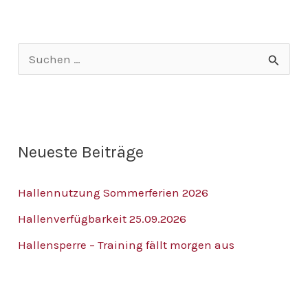
S
u
c
h
Neueste Beiträge
e
n
Hallennutzung Sommerferien 2026
n
Hallenverfügbarkeit 25.09.2026
a
Hallensperre – Training fällt morgen aus
c
h
: