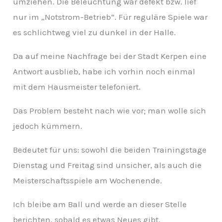
umziehen. Die Beleuchtung war defekt bzw. lief
v
nur im „Notstrom-Betrieb“. Für reguläre Spiele war
es schlichtweg viel zu dunkel in der Halle.
Da auf meine Nachfrage bei der Stadt Kerpen eine
Antwort ausblieb, habe ich vorhin noch einmal
mit dem Hausmeister telefoniert.
Das Problem besteht nach wie vor; man wolle sich
jedoch kümmern.
Bedeutet für uns: sowohl die beiden Trainingstage
Dienstag und Freitag sind unsicher, als auch die
Meisterschaftsspiele am Wochenende.
Ich bleibe am Ball und werde an dieser Stelle
berichten, sobald es etwas Neues gibt.