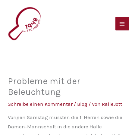
Zum
B
Inhalt
e
springen
i
t
r
a
g
s
Probleme mit der
a
Beleuchtung
r
Schreibe einen Kommentar
/
Blog
/ Von
RalleJott
c
Vorigen Samstag mussten die 1. Herren sowie die
h
Damen-Mannschaft in die andere Halle
i