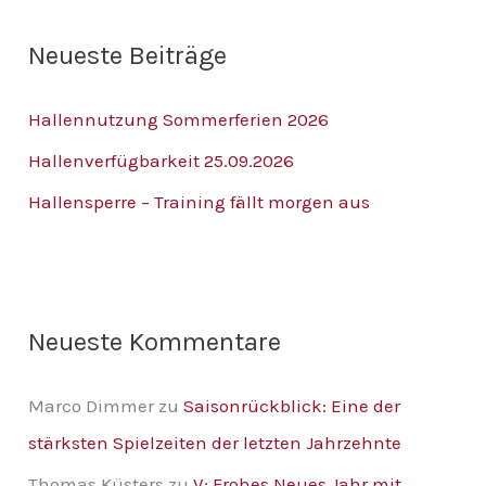
h
Neueste Beiträge
e
n
Hallennutzung Sommerferien 2026
n
Hallenverfügbarkeit 25.09.2026
a
Hallensperre – Training fällt morgen aus
c
h
:
Neueste Kommentare
Marco Dimmer
zu
Saisonrückblick: Eine der
stärksten Spielzeiten der letzten Jahrzehnte
Thomas Küsters
zu
V: Frohes Neues Jahr mit