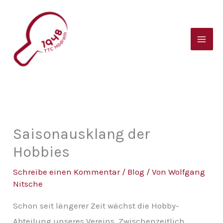
Zum
B
Inhalt
e
springen
i
t
r
a
g
s
Saisonausklang der
a
Hobbies
r
Schreibe einen Kommentar
/
Blog
/ Von
Wolfgang
c
Nitsche
h
Schon seit längerer Zeit wächst die Hobby-
i
Abteilung unseres Vereins. Zwischenzeitlich