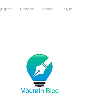
B
gruppe
Historie
Inside
Log In
e
i
t
r
a
g
s
a
r
c
h
i