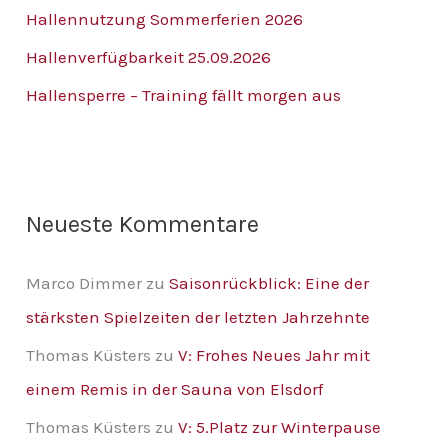
n
Hallennutzung Sommerferien 2026
n
Hallenverfügbarkeit 25.09.2026
a
Hallensperre – Training fällt morgen aus
c
h
:
Neueste Kommentare
Marco Dimmer
zu
Saisonrückblick: Eine der
stärksten Spielzeiten der letzten Jahrzehnte
Thomas Küsters
zu
V: Frohes Neues Jahr mit
einem Remis in der Sauna von Elsdorf
Thomas Küsters
zu
V: 5.Platz zur Winterpause