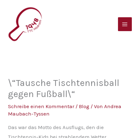
Zum
B
Inhalt
e
springen
i
t
r
a
g
s
\“Tausche Tischtennisball
a
gegen Fußball\“
r
Schreibe einen Kommentar
/
Blog
/ Von
Andrea
c
Maubach-Tyssen
h
Das war das Motto des Ausflugs, den die
i
Tischtennis-Kids bei strahlendem Wetter