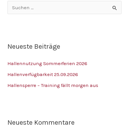
S
u
c
h
Neueste Beiträge
e
n
Hallennutzung Sommerferien 2026
n
Hallenverfügbarkeit 25.09.2026
a
Hallensperre – Training fällt morgen aus
c
h
:
Neueste Kommentare