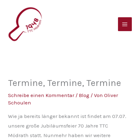
Zum
B
Inhalt
e
springen
i
t
r
a
g
s
Termine, Termine, Termine
a
Schreibe einen Kommentar
/
Blog
/ Von
Oliver
r
Schoulen
c
Wie ja bereits länger bekannt ist findet am 07.07.
h
unsere große Jubiläumsfeier 70 Jahre TTC
i
Mödrath statt. Nunmehr haben wir weitere