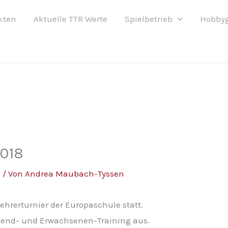
kten
Aktuelle TTR Werte
Spielbetrieb
Hobby
2018
g
/ Von
Andrea Maubach-Tyssen
 Lehrerturnier der Europaschule statt.
ugend- und Erwachsenen-Training aus.