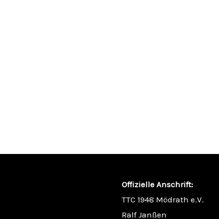
Offizielle Anschrift:
TTC 1948 Mödrath e.V.
Ralf Janßen