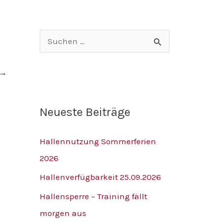
v
S
u
→
c
h
Neueste Beiträge
e
n
Hallennutzung Sommerferien
n
2026
a
Hallenverfügbarkeit 25.09.2026
c
h
Hallensperre – Training fällt
:
morgen aus