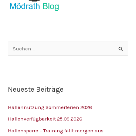
S
u
c
h
Neueste Beiträge
e
n
Hallennutzung Sommerferien 2026
n
Hallenverfügbarkeit 25.09.2026
a
Hallensperre – Training fällt morgen aus
c