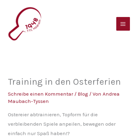
Zum
B
Inhalt
e
springen
i
t
r
a
g
s
Training in den Osterferien
a
Schreibe einen Kommentar
/
Blog
/ Von
Andrea
r
Maubach-Tyssen
c
Ostereier abtrainieren, Topform für die
h
verbleibenden Spiele anpeilen, bewegen oder
i
einfach nur Spaß haben!?