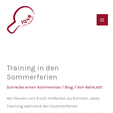
Zum
B
Inhalt
e
springen
i
t
r
a
g
s
Training in den
a
Sommerferien
r
Schreibe einen Kommentar
/
Blog
/ Von
RalleJott
c
Wir freuen uns Euch mitteilen zu können, dass
h
Training während der Sommerferien
i