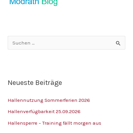
S
u
c
h
Neueste Beiträge
e
n
Hallennutzung Sommerferien 2026
n
Hallenverfügbarkeit 25.09.2026
a
Hallensperre – Training fällt morgen aus
c