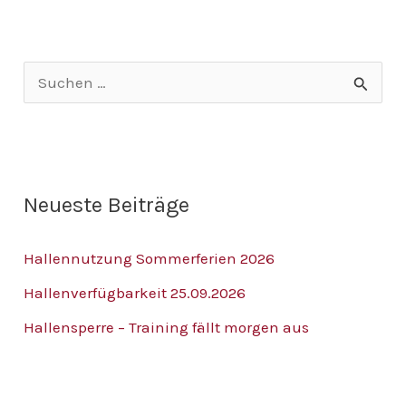
S
u
c
h
Neueste Beiträge
e
n
Hallennutzung Sommerferien 2026
n
Hallenverfügbarkeit 25.09.2026
a
Hallensperre – Training fällt morgen aus
c
h
: