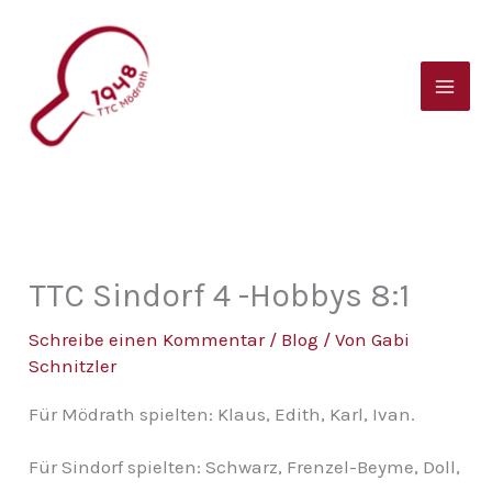
Zum
B
Inhalt
e
springen
i
t
r
a
g
s
TTC Sindorf 4 -Hobbys 8:1
a
Schreibe einen Kommentar
/
Blog
/ Von
Gabi
r
Schnitzler
c
Für Mödrath spielten: Klaus, Edith, Karl, Ivan.
h
i
Für Sindorf spielten: Schwarz, Frenzel-Beyme, Doll,