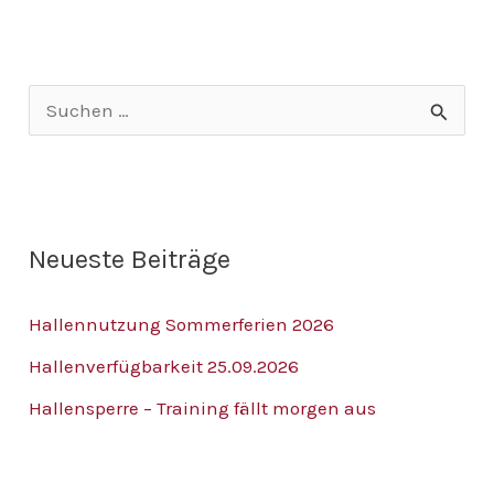
S
u
c
h
Neueste Beiträge
e
n
Hallennutzung Sommerferien 2026
n
Hallenverfügbarkeit 25.09.2026
a
Hallensperre – Training fällt morgen aus
c
h
: