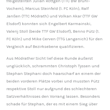
freigestellten Julian Röttgen (TTC BW Brühl-
v
Vochem), Marcus Steinfeld (1. FC Köln), Ralf
Janßen (TTC Mödrath) und Volkan Akar (TTF GW
Elsdorf) konnten sich Engelbert Karmainski,
Valerij Stoll (beide TTF GW Elsdorf), Benno Pütz (1.
FC Köln) und Mike Cerven (TTG Langenich) für den
Vergleich auf Bezirksebene qualifizieren.
Aus Mödrather Sicht lief diese Runde äußerst
unglücklich, schrammten Christoph Tyssen und
Stephan Stephani doch haarscharf an einem der
beiden vorderen Plätze vorbei und mussten Pütz
respektive Stoll nur aufgrund des schlechteren
Satzverhältnisses den Vorrang lassen. Besonders
schade für Stephan, der es mit einem Sieg über