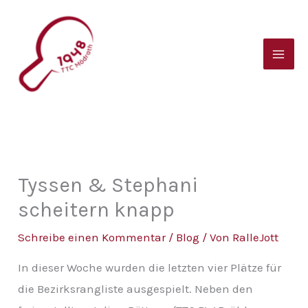
Zum
B
Inhalt
e
springen
i
t
r
a
g
s
Tyssen & Stephani
a
scheitern knapp
r
Schreibe einen Kommentar
/
Blog
/ Von
RalleJott
c
In dieser Woche wurden die letzten vier Plätze für
h
die Bezirksrangliste ausgespielt. Neben den
i