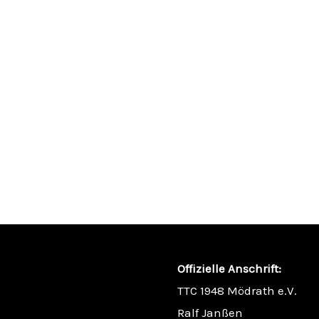
Offizielle Anschrift:
TTC 1948 Mödrath e.V.
Ralf Janßen