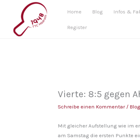
Zum
Home
Blog
Infos & Fa
Inhalt
springen
Register
Vierte: 8:5 gegen A
Schreibe einen Kommentar
/
Blo
Mit gleicher Aufstellung wie im er
am Samstag die ersten Punkte ein