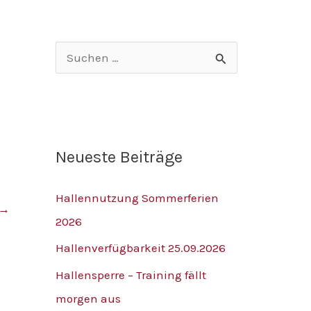
v
S
u
c
h
Neueste Beiträge
e
n
Hallennutzung Sommerferien
n
→
2026
a
Hallenverfügbarkeit 25.09.2026
c
h
Hallensperre – Training fällt
:
morgen aus