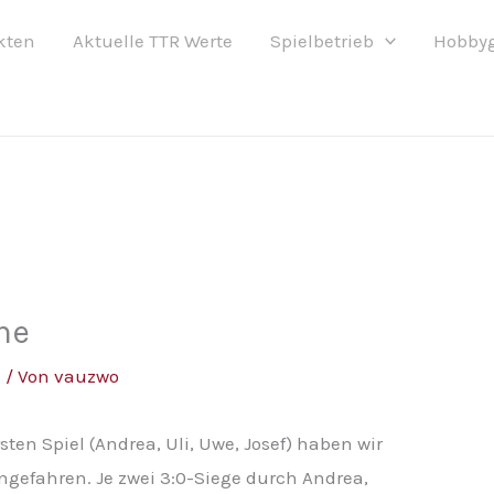
kten
Aktuelle TTR Werte
Spielbetrieb
Hobby
he
g
/ Von
vauzwo
sten Spiel (Andrea, Uli, Uwe, Josef) haben wir
gefahren. Je zwei 3:0-Siege durch Andrea,