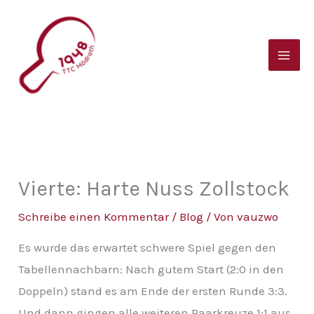
Zum
B
Inhalt
e
springen
i
t
r
a
g
s
Vierte: Harte Nuss Zollstock
a
Schreibe einen Kommentar
/
Blog
/ Von
vauzwo
r
Es wurde das erwartet schwere Spiel gegen den
c
Tabellennachbarn: Nach gutem Start (2:0 in den
h
Doppeln) stand es am Ende der ersten Runde 3:3.
i
Und dann gingen alle weiteren Paarkreuze 1:1 aus,