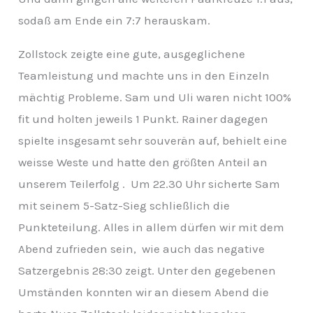
v
sodaß am Ende ein 7:7 herauskam.
Zollstock zeigte eine gute, ausgeglichene
Teamleistung und machte uns in den Einzeln
mächtig Probleme. Sam und Uli waren nicht 100%
fit und holten jeweils 1 Punkt. Rainer dagegen
spielte insgesamt sehr souverän auf, behielt eine
weisse Weste und hatte den größten Anteil an
unserem Teilerfolg . Um 22.30 Uhr
sicherte Sam
mit seinem 5-Satz-Sieg schließlich die
Punkteteilung. Alles in allem dürfen wir mit dem
Abend zufrieden sein, wie auch das negative
Satzergebnis 28:30 zeigt. Unter den gegebenen
Umständen konnten wir an diesem Abend die