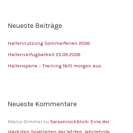
c
h
Neueste Beiträge
e
n
Hallennutzung Sommerferien 2026
n
Hallenverfügbarkeit 25.09.2026
a
Hallensperre – Training fällt morgen aus
c
h
:
Neueste Kommentare
Marco Dimmer
zu
Saisonrückblick: Eine der
stärksten Spielzeiten der letzten Jahrzehnte