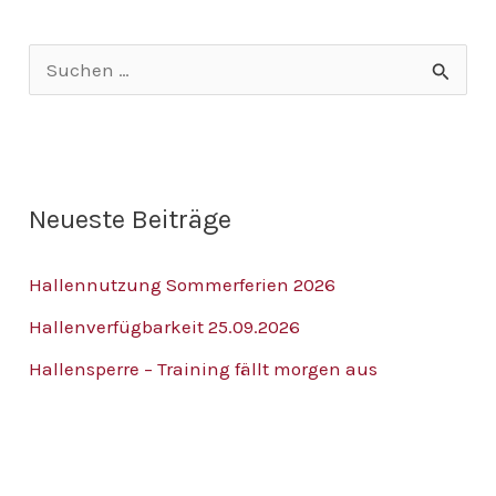
S
u
c
h
Neueste Beiträge
e
n
Hallennutzung Sommerferien 2026
n
Hallenverfügbarkeit 25.09.2026
a
Hallensperre – Training fällt morgen aus
c
h
: