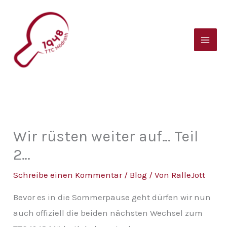
Zum
B
Inhalt
e
springen
i
t
r
a
g
s
Wir rüsten weiter auf… Teil
a
2…
r
Schreibe einen Kommentar
/
Blog
/ Von
RalleJott
c
Bevor es in die Sommerpause geht dürfen wir nun
h
auch offiziell die beiden nächsten Wechsel zum
i