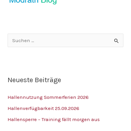
S
u
c
h
Neueste Beiträge
e
n
Hallennutzung Sommerferien 2026
n
Hallenverfügbarkeit 25.09.2026
a
Hallensperre – Training fällt morgen aus
c