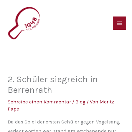
Zum
B
Inhalt
e
springen
i
t
r
a
g
s
2. Schüler siegreich in
a
Berrenrath
r
Schreibe einen Kommentar
/
Blog
/ Von
Moritz
c
Pape
h
Da das Spiel der ersten Schüler gegen Vogelsang
i
verlegt worden war, stand am Wochenende nur