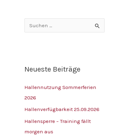
v
S
u
c
h
Neueste Beiträge
e
n
Hallennutzung Sommerferien
n
2026
a
Hallenverfügbarkeit 25.09.2026
c
h
Hallensperre – Training fällt
:
morgen aus