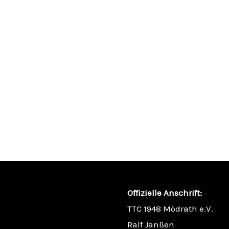
Offizielle Anschrift:
TTC 1948 Mödrath e.V.
Ralf Janßen