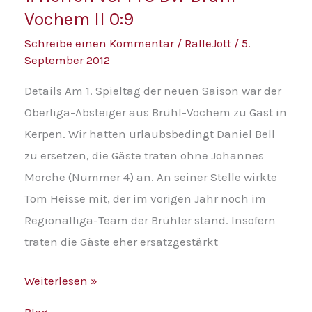
Vochem II 0:9
vs.
TTC
Schreibe einen Kommentar
/
RalleJott
/
5.
September 2012
BW
Brühl-
Details Am 1. Spieltag der neuen Saison war der
Vochem
Oberliga-Absteiger aus Brühl-Vochem zu Gast in
II
Kerpen. Wir hatten urlaubsbedingt Daniel Bell
0:9
zu ersetzen, die Gäste traten ohne Johannes
Morche (Nummer 4) an. An seiner Stelle wirkte
Tom Heisse mit, der im vorigen Jahr noch im
Regionalliga-Team der Brühler stand. Insofern
traten die Gäste eher ersatzgestärkt
Weiterlesen »
Blog