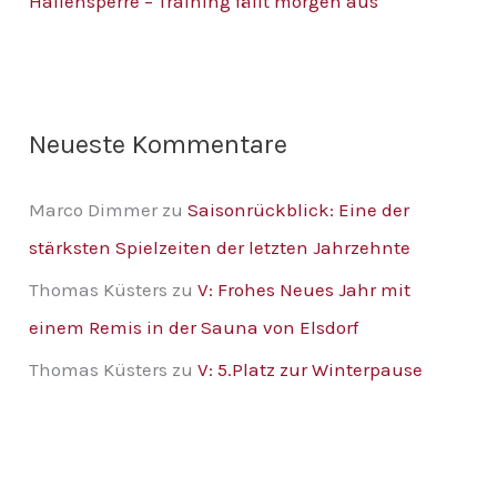
Hallensperre – Training fällt morgen aus
c
h
:
Neueste Kommentare
Marco Dimmer
zu
Saisonrückblick: Eine der
stärksten Spielzeiten der letzten Jahrzehnte
Thomas Küsters
zu
V: Frohes Neues Jahr mit
einem Remis in der Sauna von Elsdorf
Thomas Küsters
zu
V: 5.Platz zur Winterpause