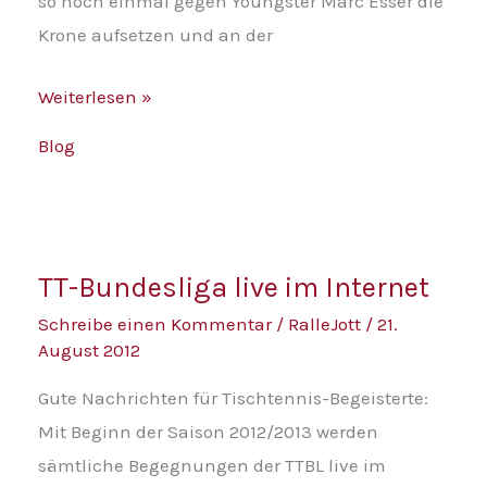
so noch einmal gegen Youngster Marc Esser die
Krone aufsetzen und an der
Weiterlesen »
Blog
TT-
TT-Bundesliga live im Internet
Bundesliga
Schreibe einen Kommentar
/
RalleJott
/
21.
live
August 2012
im
Internet
Gute Nachrichten für Tischtennis-Begeisterte:
Mit Beginn der Saison 2012/2013 werden
sämtliche Begegnungen der TTBL live im