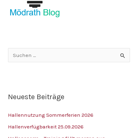
S
u
c
h
Neueste Beiträge
e
n
Hallennutzung Sommerferien 2026
n
Hallenverfügbarkeit 25.09.2026
a