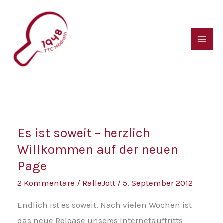
Zum
B
Inhalt
e
springen
i
t
r
a
g
Es
s
Es ist soweit – herzlich
ist
a
Willkommen auf der neuen
soweit
r
Page
–
c
herzlich
2 Kommentare
/
RalleJott
/
5. September 2012
h
Willkommen
Endlich ist es soweit. Nach vielen Wochen ist
i
auf
das neue Release unseres Internetauftritts