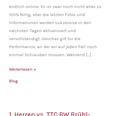
der
v
endlich online. Es ist zwar noch nicht alles zu
neuen
100% fertig, aber die letzten Fotos und
Page
Informationen werden sukzessive in den
nächsten Tagen aktualisiert und
vervollständigt. Gleiches gilt für die
Performance, an der wir auf jeden Fall noch
einmal Schrauben müssen. Während […]
Weiterlesen »
Blog
1.
1. Herren vs. TTC BW Brühl-
Herren