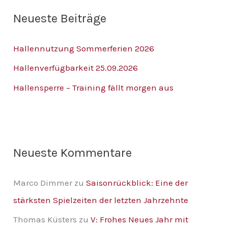
h
Neueste Beiträge
e
n
Hallennutzung Sommerferien 2026
n
Hallenverfügbarkeit 25.09.2026
a
Hallensperre – Training fällt morgen aus
c
h
:
Neueste Kommentare
Marco Dimmer
zu
Saisonrückblick: Eine der
stärksten Spielzeiten der letzten Jahrzehnte
Thomas Küsters
zu
V: Frohes Neues Jahr mit