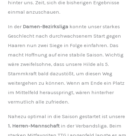
hinter uns. Zeit, sich die bisherigen Ergebnisse
v
einmal anzuschauen.
In der
Damen-Bezirksliga
konnte unser starkes
Geschlecht nach durchwachsenem Start gegen
Haaren nun zwei Siege in Folge einfahren. Das
macht Hoffnung auf eine stabile Saison. Wichtig
wäre zweifelsohne, dass unsere Hilde als 5.
Stammkraft bald dazustößt, um diesen Weg
weitergehen zu können. Wenn am Ende ein Platz
im Mittelfeld herausspringt, wären hinterher
vermutlich alle zufrieden.
Nahezu optimal in die Saison gestartet ist unsere
1. Herren-Mannschaft
in der Verbandsliga. Beim
starken Mitfavoriten TTG Langenfeld langte es am