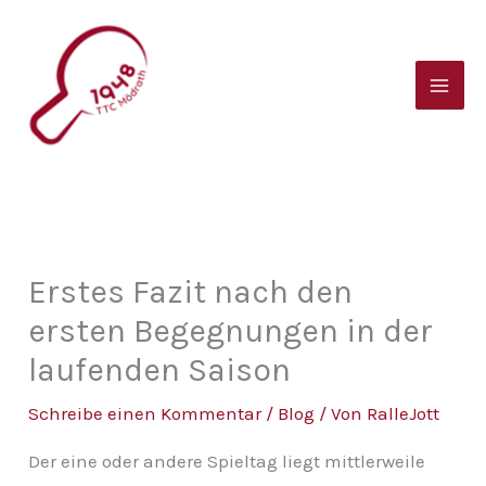
Zum
B
Inhalt
e
springen
i
t
r
a
g
s
Erstes Fazit nach den
a
ersten Begegnungen in der
r
laufenden Saison
c
Schreibe einen Kommentar
/
Blog
/ Von
RalleJott
h
i
Der eine oder andere Spieltag liegt mittlerweile