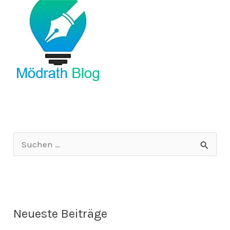
S
u
c
h
Neueste Beiträge
e