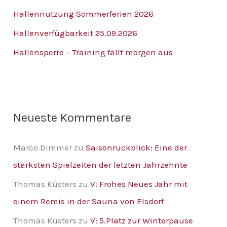
n
Hallennutzung Sommerferien 2026
n
Hallenverfügbarkeit 25.09.2026
a
Hallensperre – Training fällt morgen aus
c
h
:
Neueste Kommentare
Marco Dimmer
zu
Saisonrückblick: Eine der
stärksten Spielzeiten der letzten Jahrzehnte
Thomas Küsters
zu
V: Frohes Neues Jahr mit
einem Remis in der Sauna von Elsdorf
Thomas Küsters
zu
V: 5.Platz zur Winterpause