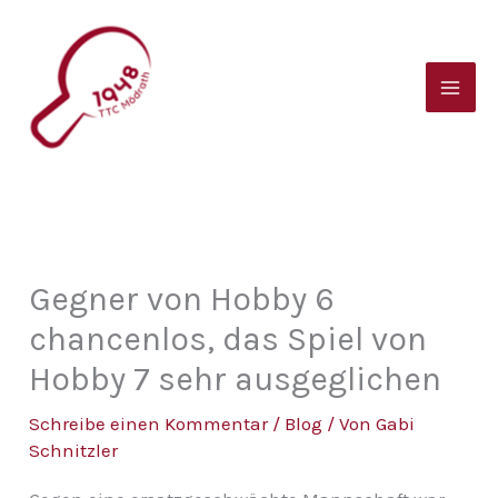
Zum
B
Inhalt
e
springen
i
t
r
a
g
s
Gegner von Hobby 6
a
chancenlos, das Spiel von
r
Hobby 7 sehr ausgeglichen
c
Schreibe einen Kommentar
/
Blog
/ Von
Gabi
h
Schnitzler
i