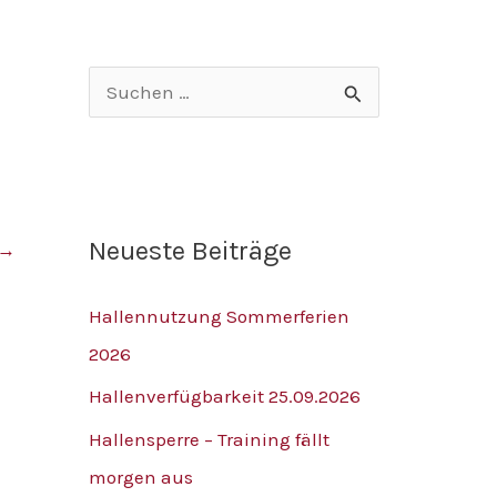
v
S
u
c
h
Neueste Beiträge
→
e
n
Hallennutzung Sommerferien
n
2026
a
Hallenverfügbarkeit 25.09.2026
c
h
Hallensperre – Training fällt
:
morgen aus