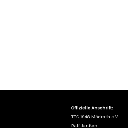
Offizielle Anschrift:
TTC 1948 Mödrath e.V.
Ralf Janßen