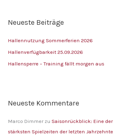
c
h
Neueste Beiträge
e
n
Hallennutzung Sommerferien 2026
n
Hallenverfügbarkeit 25.09.2026
a
Hallensperre – Training fällt morgen aus
c
h
:
Neueste Kommentare
Marco Dimmer
zu
Saisonrückblick: Eine der
stärksten Spielzeiten der letzten Jahrzehnte