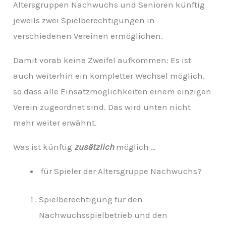
Altersgruppen Nachwuchs und Senioren künftig
jeweils zwei Spielberechtigungen in
verschiedenen Vereinen ermöglichen.
Damit vorab keine Zweifel aufkommen: Es ist
auch weiterhin ein kompletter Wechsel möglich,
so dass alle Einsatzmöglichkeiten einem einzigen
Verein zugeordnet sind. Das wird unten nicht
mehr weiter erwähnt.
Was ist künftig
zusätzlich
möglich …
für Spieler der Altersgruppe Nachwuchs?
Spielberechtigung für den
Nachwuchsspielbetrieb und den