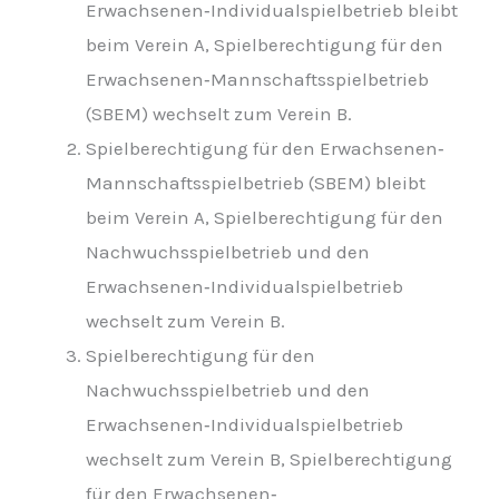
Erwachsenen‐Individualspielbetrieb bleibt
beim Verein A, Spielberechtigung für den
Erwachsenen‐Mannschaftsspielbetrieb
(SBEM) wechselt zum Verein B.
Spielberechtigung für den Erwachsenen‐
Mannschaftsspielbetrieb (SBEM) bleibt
beim Verein A, Spielberechtigung für den
Nachwuchsspielbetrieb und den
Erwachsenen‐Individualspielbetrieb
wechselt zum Verein B.
Spielberechtigung für den
Nachwuchsspielbetrieb und den
Erwachsenen‐Individualspielbetrieb
wechselt zum Verein B, Spielberechtigung
für den Erwachsenen‐