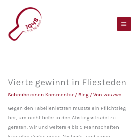
Zum
B
Inhalt
e
springen
i
t
r
a
g
s
Vierte gewinnt in Fliesteden
a
Schreibe einen Kommentar
/
Blog
/ Von
vauzwo
r
Gegen den Tabellenletzten musste ein Pflichtsieg
c
her, um nicht tiefer in den Abstiegsstrudel zu
h
geraten. Wir und weitere 4 bis 5 Mannschaften
i
kämpfen gegen einen Abstiegs- und einen