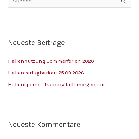
S
u
c
h
Neueste Beiträge
e
n
Hallennutzung Sommerferien 2026
n
Hallenverfügbarkeit 25.09.2026
a
Hallensperre – Training fällt morgen aus
c
h
:
Neueste Kommentare