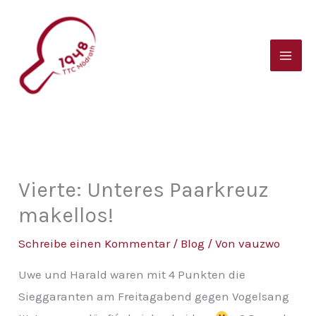
Zum
B
Inhalt
e
springen
i
t
r
a
g
s
Vierte: Unteres Paarkreuz
a
makellos!
r
Schreibe einen Kommentar
/
Blog
/ Von
vauzwo
c
Uwe und Harald waren mit 4 Punkten die
h
Sieggaranten am Freitagabend gegen Vogelsang
i