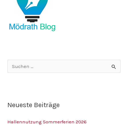
S
u
c
h
Neueste Beiträge
e
n
Hallennutzung Sommerferien 2026
n